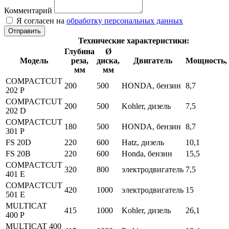
Комментарий
Я согласен на
обработку персональных данных
Отправить
Технические характеристики:
Глубина
Ø
Модель
реза,
диска,
Двигатель
Мощность,
мм
мм
COMPACTCUT
200
500
HONDA, бензин
8,7
202 P
COMPACTCUT
200
500
Kohler, дизель
7,5
202 D
COMPACTCUT
180
500
HONDA, бензин
8,7
301 P
FS 20D
220
600
Hatz, дизель
10,1
FS 20B
220
600
Honda, бензин
15,5
COMPACTCUT
320
800
электродвигатель
7,5
401 E
COMPACTCUT
420
1000
электродвигатель
15
501 E
MULTICAT
415
1000
Kohler, дизель
26,1
400 P
MULTICAT 400