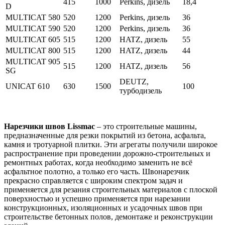
415
1000
Perkins, дизель
18,4
D
MULTICAT 580
520
1200
Perkins, дизель
36
MULTICAT 590
520
1200
Perkins, дизель
36
MULTICAT 605
515
1200
HATZ, дизель
55
MULTICAT 800
515
1200
HATZ, дизель
44
MULTICAT 905
515
1200
HATZ, дизель
56
SG
DEUTZ,
UNICAT 610
630
1500
100
турбодизель
Нарезчики швов Lissmac
– это строительные машины,
предназначенные для резки покрытий из бетона, асфальта,
камня и тротуарной плитки. Эти агрегаты получили широкое
распространение при проведении дорожно-строительных и
ремонтных работах, когда необходимо заменить не всё
асфальтное полотно, а только его часть. Швонарезчик
прекрасно справляется с широким спектром задач и
применяется для резания строительных материалов с плоской
поверхностью и успешно применяется при нарезании
конструкционных, изоляционных и усадочных швов при
строительстве бетонных полов, демонтаже и реконструкции